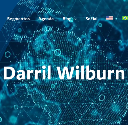
Segmentos
Agenda
Blog
Social
Darril Wilburn